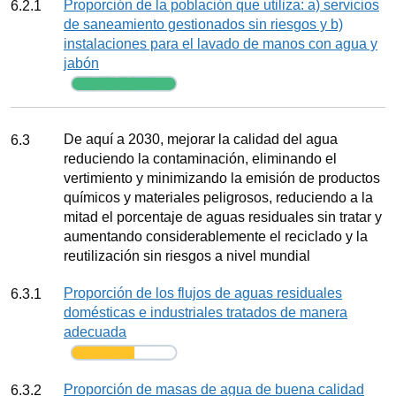
Indicador
Proporción de la población que utiliza: a) servicios
6.2.1
de saneamiento gestionados sin riesgos y b)
instalaciones para el lavado de manos con agua y
jabón
Seguimiento
Meta
De aquí a 2030, mejorar la calidad del agua
6.3
reduciendo la contaminación, eliminando el
vertimiento y minimizando la emisión de productos
químicos y materiales peligrosos, reduciendo a la
mitad el porcentaje de aguas residuales sin tratar y
aumentando considerablemente el reciclado y la
reutilización sin riesgos a nivel mundial
Indicador
Proporción de los flujos de aguas residuales
6.3.1
domésticas e industriales tratados de manera
adecuada
Seguimiento
Indicador
Proporción de masas de agua de buena calidad
6.3.2