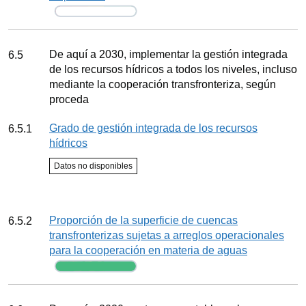
Seguimiento
Meta
De aquí a 2030, implementar la gestión integrada
6.5
de los recursos hídricos a todos los niveles, incluso
mediante la cooperación transfronteriza, según
proceda
Indicador
Grado de gestión integrada de los recursos
6.5.1
hídricos
Estado del indicador
Datos no disponibles
Seguimiento
Indicador
Proporción de la superficie de cuencas
6.5.2
transfronterizas sujetas a arreglos operacionales
para la cooperación en materia de aguas
Seguimiento