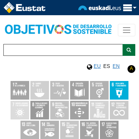
EU
ES
EN
A