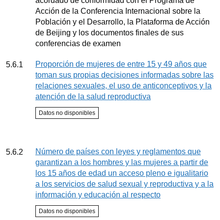
acordado de conformidad con el Programa de
Acción de la Conferencia Internacional sobre la
Población y el Desarrollo, la Plataforma de Acción
de Beijing y los documentos finales de sus
conferencias de examen
Indicador
Proporción de mujeres de entre 15 y 49 años que
5.6.1
toman sus propias decisiones informadas sobre las
relaciones sexuales, el uso de anticonceptivos y la
atención de la salud reproductiva
Estado del indicador
Datos no disponibles
Seguimiento
Indicador
Número de países con leyes y reglamentos que
5.6.2
garantizan a los hombres y las mujeres a partir de
los 15 años de edad un acceso pleno e igualitario
a los servicios de salud sexual y reproductiva y a la
información y educación al respecto
Estado del indicador
Datos no disponibles