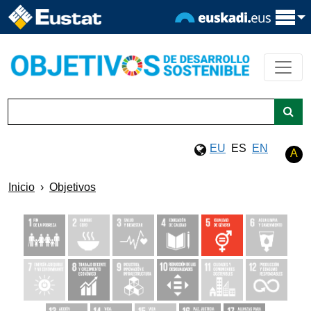
EU
ES
EN
A
Inicio
Objetivos