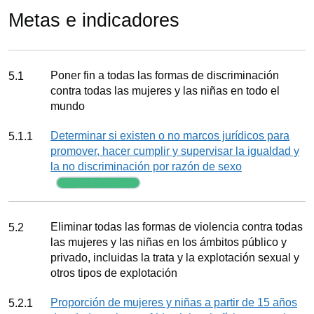
Metas e indicadores
Meta
Poner fin a todas las formas de discriminación
5.1
contra todas las mujeres y las niñas en todo el
mundo
Indicador
Determinar si existen o no marcos jurídicos para
5.1.1
promover, hacer cumplir y supervisar la igualdad y
la no discriminación por razón de sexo
Seguimiento
Meta
Eliminar todas las formas de violencia contra todas
5.2
las mujeres y las niñas en los ámbitos público y
privado, incluidas la trata y la explotación sexual y
otros tipos de explotación
Indicador
Proporción de mujeres y niñas a partir de 15 años
5.2.1