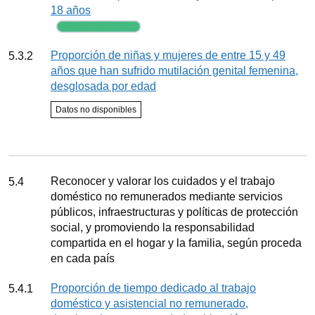
18 años
Seguimiento
Indicador
Proporción de niñas y mujeres de entre 15 y 49
5.3.2
años que han sufrido mutilación genital femenina,
desglosada por edad
Estado del indicador
Datos no disponibles
Seguimiento
Meta
Reconocer y valorar los cuidados y el trabajo
5.4
doméstico no remunerados mediante servicios
públicos, infraestructuras y políticas de protección
social, y promoviendo la responsabilidad
compartida en el hogar y la familia, según proceda
en cada país
Indicador
Proporción de tiempo dedicado al trabajo
5.4.1
doméstico y asistencial no remunerado,