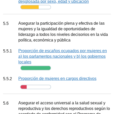
desglosada por sexo, edad y ubicación
Seguimiento
Meta
Asegurar la participación plena y efectiva de las
5.5
mujeres y la igualdad de oportunidades de
liderazgo a todos los niveles decisorios en la vida
política, económica y pública
Indicador
Proporción de escaños ocupados por mujeres en
5.5.1
a) los parlamentos nacionales y b) los gobiernos
locales
Seguimiento
Indicador
Proporción de mujeres en cargos directivos
5.5.2
Seguimiento
Meta
Asegurar el acceso universal a la salud sexual y
5.6
reproductiva y los derechos reproductivos según lo