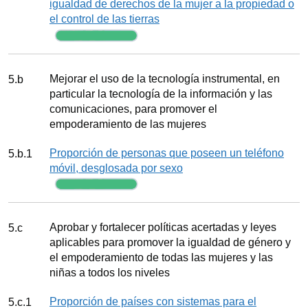
igualdad de derechos de la mujer a la propiedad o
el control de las tierras
Seguimiento
Meta
Mejorar el uso de la tecnología instrumental, en
5.b
particular la tecnología de la información y las
comunicaciones, para promover el
empoderamiento de las mujeres
Indicador
Proporción de personas que poseen un teléfono
5.b.1
móvil, desglosada por sexo
Seguimiento
Meta
Aprobar y fortalecer políticas acertadas y leyes
5.c
aplicables para promover la igualdad de género y
el empoderamiento de todas las mujeres y las
niñas a todos los niveles
Indicador
Proporción de países con sistemas para el
5.c.1