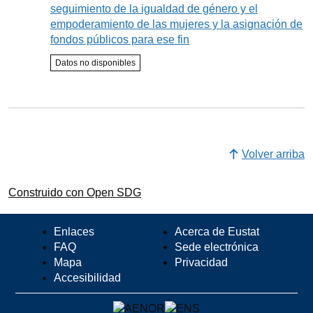
seguimiento de la igualdad de género y el
empoderamiento de las mujeres y la asignación de
fondos públicos para ese fin
Estado del indicador
Datos no disponibles
Seguimiento
Volver arriba
Construido con Open SDG
Enlaces
Acerca de Eustat
FAQ
Sede electrónica
Mapa
Privacidad
Accesibilidad