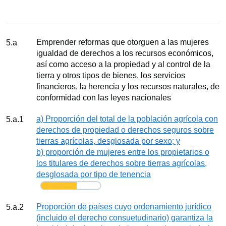
Seguimiento
Meta
Emprender reformas que otorguen a las mujeres
5.a
igualdad de derechos a los recursos económicos,
así como acceso a la propiedad y al control de la
tierra y otros tipos de bienes, los servicios
financieros, la herencia y los recursos naturales, de
conformidad con las leyes nacionales
Indicador
a) Proporción del total de la población agrícola con
5.a.1
derechos de propiedad o derechos seguros sobre
tierras agrícolas, desglosada por sexo; y
b) proporción de mujeres entre los propietarios o
los titulares de derechos sobre tierras agrícolas,
desglosada por tipo de tenencia
Seguimiento
Indicador
Proporción de países cuyo ordenamiento jurídico
5.a.2
(incluido el derecho consuetudinario) garantiza la