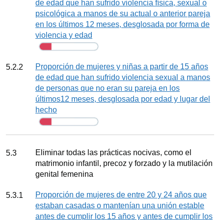
de edad que han sufrido violencia física, sexual o
psicológica a manos de su actual o anterior pareja
en los últimos 12 meses, desglosada por forma de
violencia y edad
Seguimiento
Indicador
Proporción de mujeres y niñas a partir de 15 años
5.2.2
de edad que han sufrido violencia sexual a manos
de personas que no eran su pareja en los
últimos12 meses, desglosada por edad y lugar del
hecho
Seguimiento
Meta
Eliminar todas las prácticas nocivas, como el
5.3
matrimonio infantil, precoz y forzado y la mutilación
genital femenina
Indicador
Proporción de mujeres de entre 20 y 24 años que
5.3.1
estaban casadas o mantenían una unión estable
antes de cumplir los 15 años y antes de cumplir los