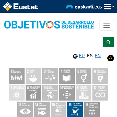
EU
ES
EN
A