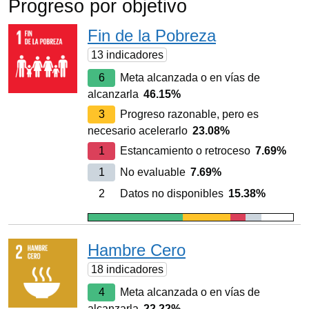
Progreso por objetivo
Fin de la Pobreza
13 indicadores
6
Meta alcanzada o en vías de
alcanzarla
46.15%
3
Progreso razonable, pero es
necesario acelerarlo
23.08%
1
Estancamiento o retroceso
7.69%
1
No evaluable
7.69%
2
Datos no disponibles
15.38%
Hambre Cero
18 indicadores
4
Meta alcanzada o en vías de
alcanzarla
22.22%