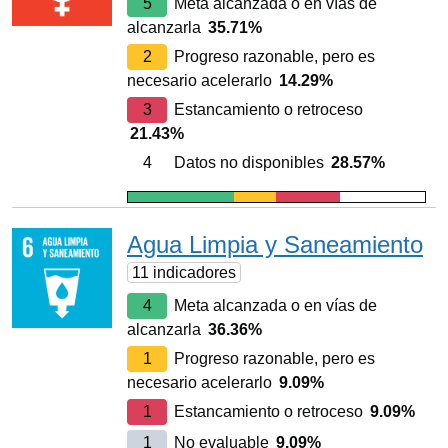
5
Meta alcanzada o en vías de
alcanzarla
35.71%
2
Progreso razonable, pero es
necesario acelerarlo
14.29%
3
Estancamiento o retroceso
21.43%
4
Datos no disponibles
28.57%
Agua Limpia y Saneamiento
11 indicadores
4
Meta alcanzada o en vías de
alcanzarla
36.36%
1
Progreso razonable, pero es
necesario acelerarlo
9.09%
1
Estancamiento o retroceso
9.09%
1
No evaluable
9.09%