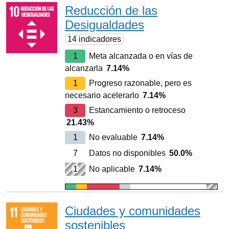
Reducción de las
Desigualdades
14 indicadores
1
Meta alcanzada o en vías de
alcanzarla
7.14%
1
Progreso razonable, pero es
necesario acelerarlo
7.14%
3
Estancamiento o retroceso
21.43%
1
No evaluable
7.14%
7
Datos no disponibles
50.0%
1
No aplicable
7.14%
Ciudades y comunidades
sostenibles