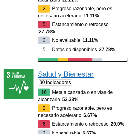
2
Progreso razonable, pero es
necesario acelerarlo
11.11%
5
Estancamiento o retroceso
27.78%
2
No evaluable
11.11%
5
Datos no disponibles
27.78%
Salud y Bienestar
30 indicadores
16
Meta alcanzada o en vías de
alcanzarla
53.33%
2
Progreso razonable, pero es
necesario acelerarlo
6.67%
6
Estancamiento o retroceso
20.0%
2
No evaluable
6.67%