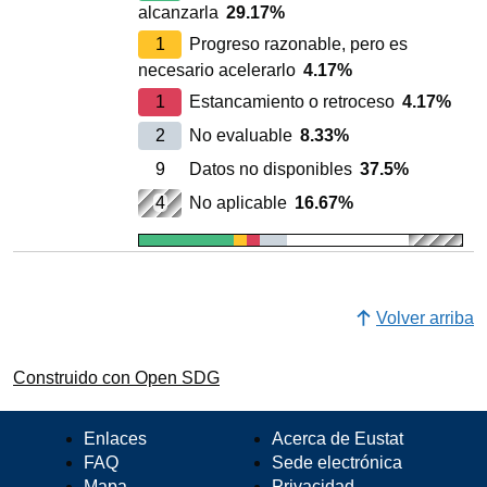
alcanzarla
29.17%
1
Progreso razonable, pero es
necesario acelerarlo
4.17%
1
Estancamiento o retroceso
4.17%
2
No evaluable
8.33%
9
Datos no disponibles
37.5%
4
No aplicable
16.67%
Volver arriba
Construido con Open SDG
Enlaces
Acerca de Eustat
FAQ
Sede electrónica
Mapa
Privacidad