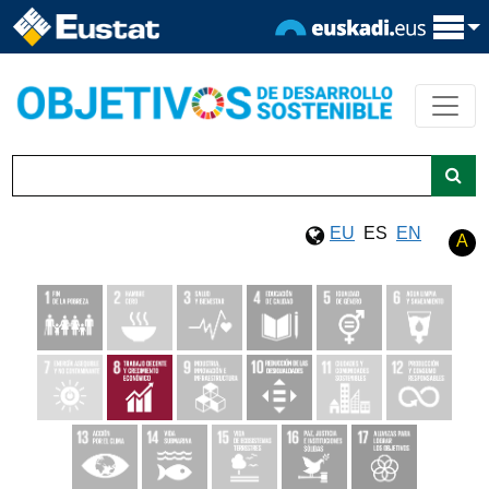
EU
ES
EN
A