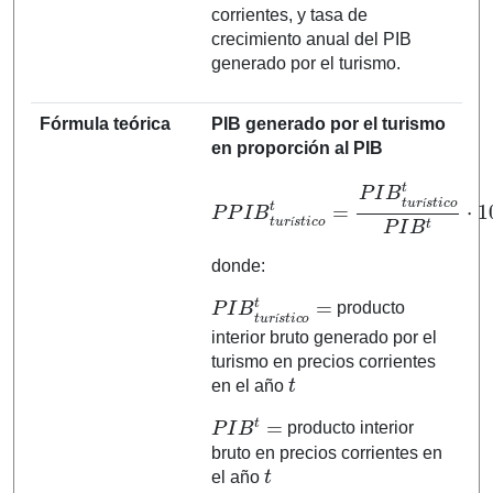
corrientes, y tasa de
crecimiento anual del PIB
generado por el turismo.
Fórmula teórica
PIB generado por el turismo
en proporción al PIB
P
P
I
B
t
u
r
o
í
s
t
P
t
i
c
I
B
o
t
t
⋅
=
100
P
I
B
t
u
r
í
s
t
i
c
í
í
donde:
P
I
B
t
u
r
í
s
t
i
c
o
t
=
producto
í
interior bruto generado por el
turismo en precios corrientes
t
en el año
P
I
B
t
=
producto interior
bruto en precios corrientes en
t
el año