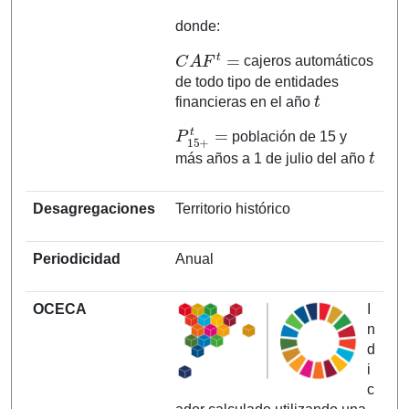
donde:
C
A
F
t
=
cajeros automáticos
de todo tipo de entidades
t
financieras en el año
P
15
+
t
=
población de 15 y
t
más años a 1 de julio del año
Desagregaciones
Territorio histórico
Periodicidad
Anual
OCECA
I
n
d
i
c