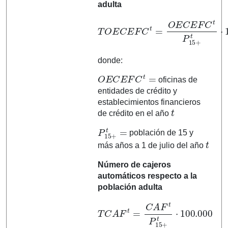
adulta
T
O
E
C
E
15
F
+
C
t
⋅
100.000
t
=
O
E
C
E
F
C
t
P
donde:
O
E
C
E
F
C
t
=
oficinas de
entidades de crédito y
establecimientos financieros
t
de crédito en el año
P
15
+
t
=
población de 15 y
t
más años a 1 de julio del año
Número de cajeros
automáticos respecto a la
población adulta
T
C
A
F
t
=
C
A
F
100.000
t
P
15
+
t
⋅