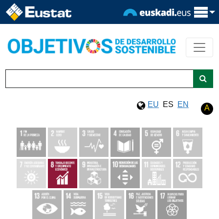
EU
ES
EN
A