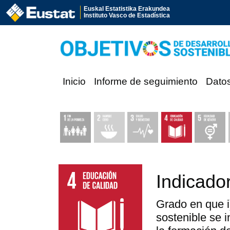
Euskal Estatistika Erakundea
Instituto Vasco de Estadística
Inicio
Informe de seguimiento
Dato
Indicador
Grado en que i)
sostenible se i