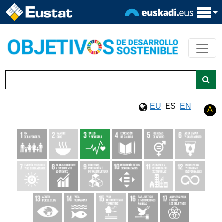
EU
ES
EN
A