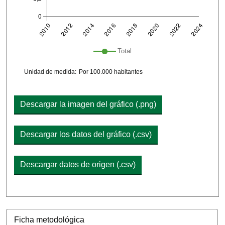
Leyenda del gráfico: lista de líneas incluidas en 
Total
Chart details
Unidad de medida:
Por 100.000 habitantes
Descargar la imagen del gráfico (.png)
Descargar los datos del gráfico (.csv)
Descargar datos de origen (.csv)
Ficha metodológica