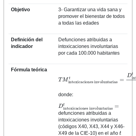
Objetivo
3- Garantizar una vida sana y
promover el bienestar de todos
a todas las edades
Definición del
Defunciones atribuidas a
indicador
intoxicaciones involuntarias
por cada 100.000 habitantes
Fórmula teórica
intoxicaciones involuntarias
intoxicaciones involuntarias
T
M
t
=
t
P
D
t
⋅
100.000
donde:
D
intoxicaciones involuntarias
t
=
defunciones atribuidas a
intoxicaciones involuntarias
(códigos X40, X43, X44 y X46-
t
X49 de la CIE-10) en el año