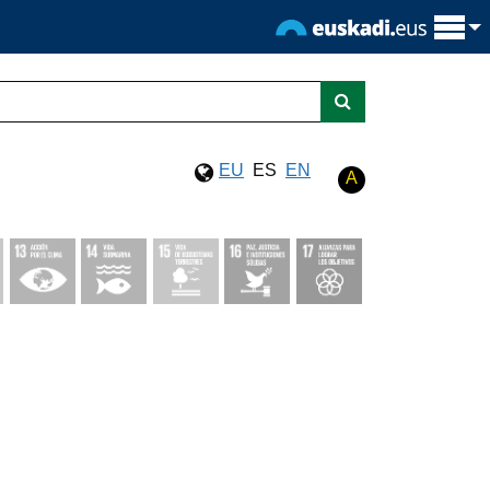
EU
ES
EN
A