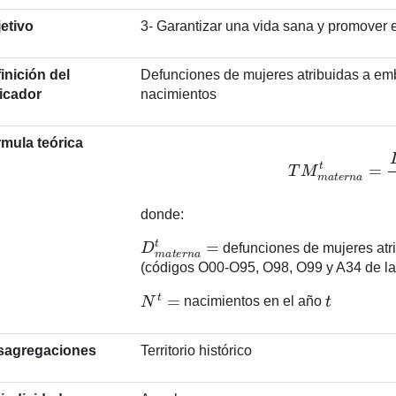
etivo
3- Garantizar una vida sana y promover e
inición del
Defunciones de mujeres atribuidas a emb
icador
nacimientos
mula teórica
T
M
m
a
t
e
r
n
a
t
=
D
donde:
D
m
a
t
e
r
n
a
t
=
defunciones de mujeres atri
(códigos O00-O95, O98, O99 y A34 de la
N
t
=
t
nacimientos en el año
sagregaciones
Territorio histórico