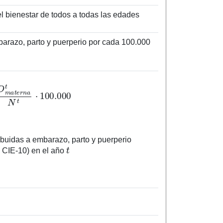
l bienestar de todos a todas las edades
arazo, parto y puerperio por cada 100.000
m
a
t
e
r
n
a
t
N
t
⋅
100.000
buidas a embarazo, parto y puerperio
t
 CIE-10) en el año