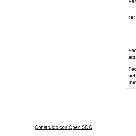
Per
OC
Fec
act
Fec
act
me
Construido con Open SDG