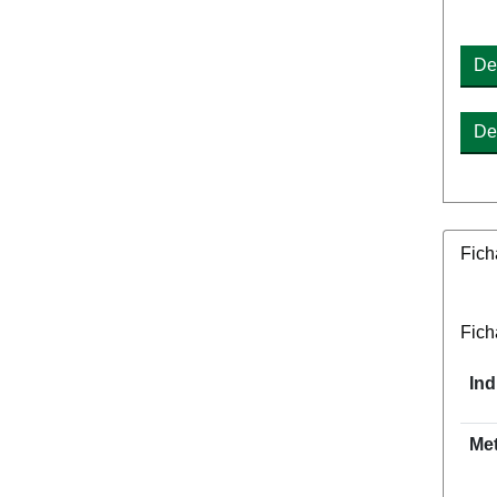
De
De
Fich
Fich
Ind
Me