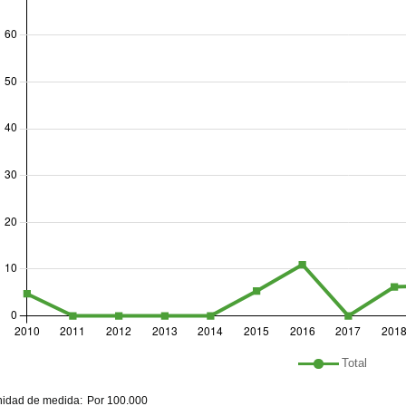
histórico
nda del gráfico: lista de líneas incluidas en el gráf
Total
hart details
idad de medida:
Por 100.000