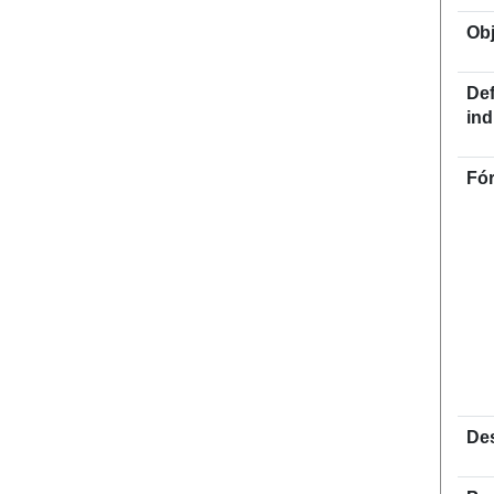
Obj
Def
ind
Fór
De