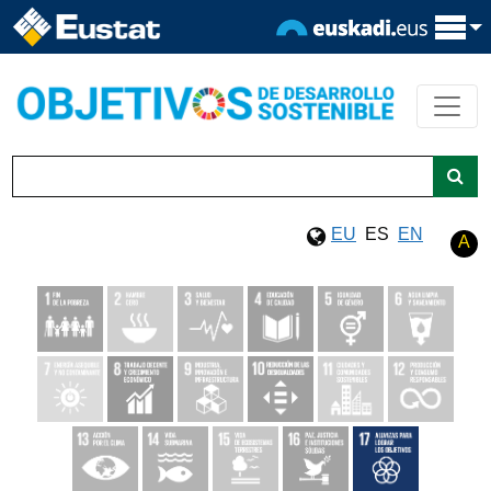
EU
ES
EN
A