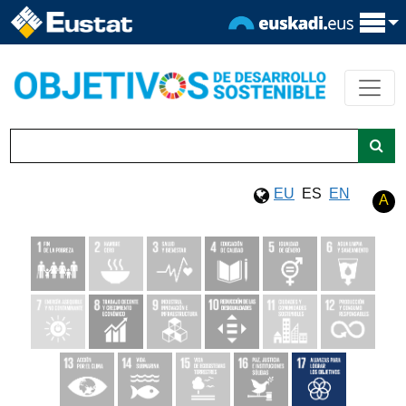
EU
ES
EN
A