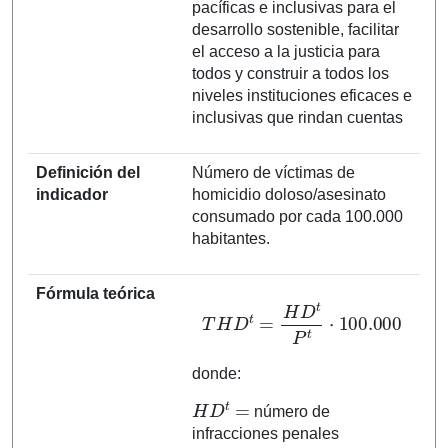
pacíficas e inclusivas para el
desarrollo sostenible, facilitar
el acceso a la justicia para
todos y construir a todos los
niveles instituciones eficaces e
inclusivas que rindan cuentas
Definición del
Número de víctimas de
indicador
homicidio doloso/asesinato
consumado por cada 100.000
habitantes.
Fórmula teórica
T
H
D
t
=
H
D
t
P
t
⋅
100.000
donde:
H
D
t
=
número de
infracciones penales