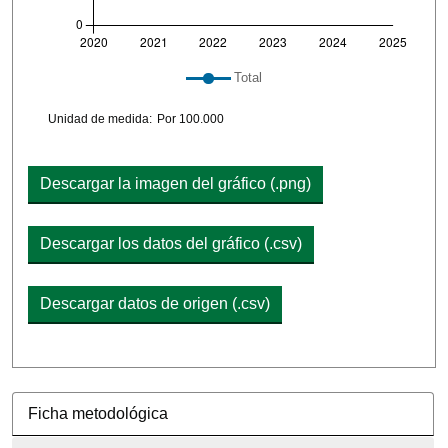
Leyenda del gráfico: lista de líneas incluidas en 
Total
Chart details
Unidad de medida:
Por 100.000
Descargar la imagen del gráfico (.png)
Descargar los datos del gráfico (.csv)
Descargar datos de origen (.csv)
Ficha metodológica