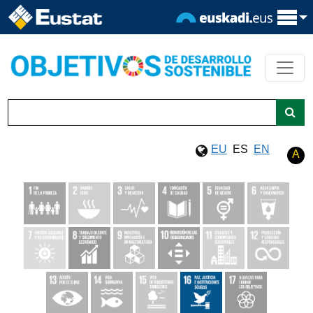
EU
ES
EN
A