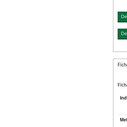
De
De
Fich
Fich
Ind
Me