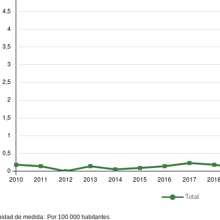
histórico
nda del gráfico: lista de líneas incluidas en el gráf
Total
hart details
idad de medida:
Por 100.000 habitantes