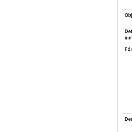
Obj
Def
ind
Fór
De