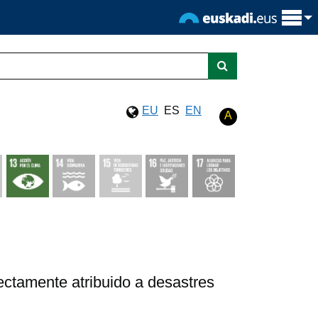
EU
ES
EN
A
ctamente atribuido a desastres