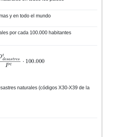
ormas y en todo el mundo
ales por cada 100.000 habitantes
e
s
a
s
t
r
e
s
t
P
t
⋅
100.000
sastres naturales (códigos X30-X39 de la