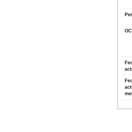
Per
OC
Fec
act
Fec
act
me