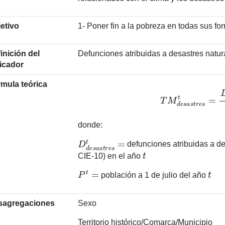
etivo
1- Poner fin a la pobreza en todas sus f
inición del
Defunciones atribuidas a desastres natur
icador
mula teórica
T
M
d
e
s
a
s
t
r
e
s
t
=
D
d
donde:
D
d
e
s
a
s
t
r
e
s
t
=
defunciones atribuidas a de
t
CIE-10) en el año
P
t
=
t
población a 1 de julio del año
sagregaciones
Sexo
Territorio histórico/Comarca/Municipio