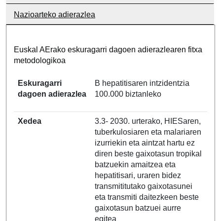
Nazioarteko adierazlea
Euskal AErako eskuragarri dagoen adierazlearen fitxa
metodologikoa
Eskuragarri
B hepatitisaren intzidentzia
dagoen adierazlea
100.000 biztanleko
Xedea
3.3- 2030. urterako, HIESaren,
tuberkulosiaren eta malariaren
izurriekin eta aintzat hartu ez
diren beste gaixotasun tropikal
batzuekin amaitzea eta
hepatitisari, uraren bidez
transmititutako gaixotasunei
eta transmiti daitezkeen beste
gaixotasun batzuei aurre
egitea