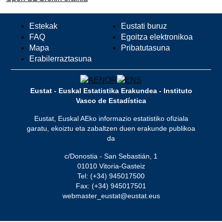
Estekak
Eustati buruz
FAQ
Egoitza elektronikoa
Mapa
Pribatutasuna
Erabilerraztasuna
Eustat - Euskal Estatistika Erakundea - Instituto
Vasco de Estadística
Eustat, Euskal AEko informazio estatistiko ofiziala
garatu, ekoiztu eta zabaltzen duen erakunde publikoa
da
c/Donostia - San Sebastián, 1
01010 Vitoria-Gasteiz
Tel: (+34) 945017500
Fax: (+34) 945017501
webmaster_eustat@eustat.eus