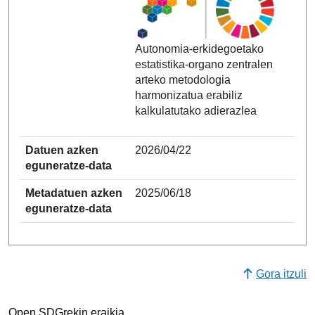
Autonomia-erkidegoetako
estatistika-organo zentralen
arteko metodologia
harmonizatua erabiliz
kalkulatutako adierazlea
Datuen azken
2026/04/22
eguneratze-data
Metadatuen azken
2025/06/18
eguneratze-data
Gora itzuli
Open SDGrekin eraikia