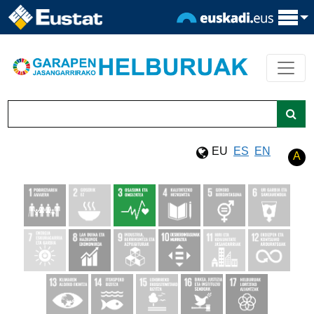
Eduki nagusira joan
Bilatu
EU
ES
EN
A