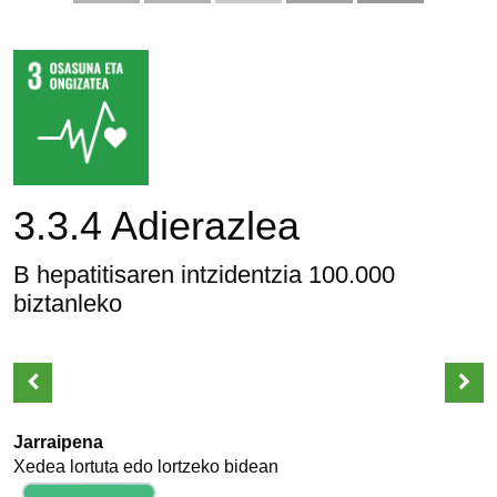
3.3.4 Adierazlea
B hepatitisaren intzidentzia 100.000
biztanleko
Jarraipena
Xedea lortuta edo lortzeko bidean