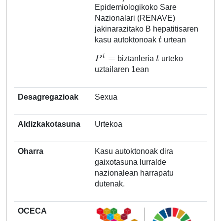
Epidemiologikoko Sare
Nazionalari (RENAVE)
jakinarazitako B hepatitisaren
t
kasu autoktonoak
urtean
P
t
=
t
biztanleria
urteko
uztailaren 1ean
Desagregazioak
Sexua
Aldizkakotasuna
Urtekoa
Oharra
Kasu autoktonoak dira
gaixotasuna lurralde
nazionalean harrapatu
dutenak.
OCECA