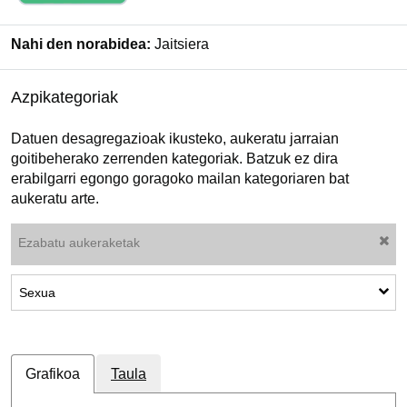
Nahi den norabidea:
Jaitsiera
Azpikategoriak
Datuen desagregazioak ikusteko, aukeratu jarraian
goitibeherako zerrenden kategoriak. Batzuk ez dira
erabilgarri egongo goragoko mailan kategoriaren bat
aukeratu arte.
Ezabatu aukeraketak
Azpikategoriak erakutsi: Sexua
Sexua
Grafikoa
Taula