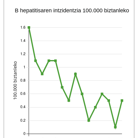
B hepatitisaren intzidentzia 100.000 biztanleko