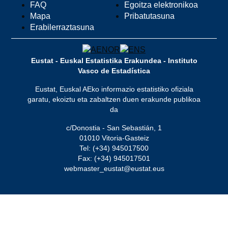
FAQ
Egoitza elektronikoa
Mapa
Pribatutasuna
Erabilerraztasuna
Eustat - Euskal Estatistika Erakundea - Instituto
Vasco de Estadística
Eustat, Euskal AEko informazio estatistiko ofiziala
garatu, ekoiztu eta zabaltzen duen erakunde publikoa
da
c/Donostia - San Sebastián, 1
01010 Vitoria-Gasteiz
Tel: (+34) 945017500
Fax: (+34) 945017501
webmaster_eustat@eustat.eus