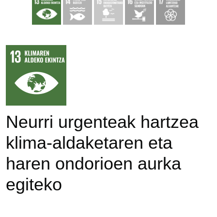
Neurri urgenteak hartzea
klima-aldaketaren eta
haren ondorioen aurka
egiteko