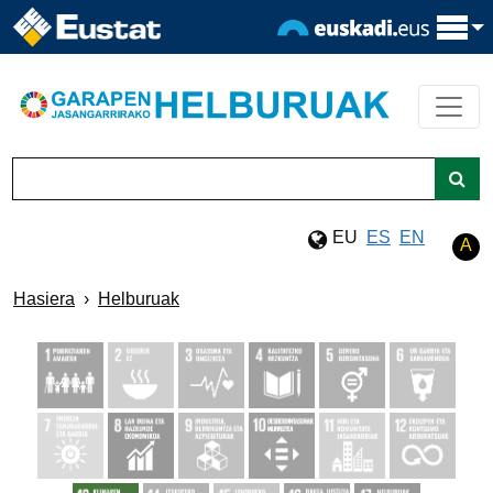
Eduki nagusira joan
Bilatu
EU
ES
EN
A
Hasiera
Helburuak