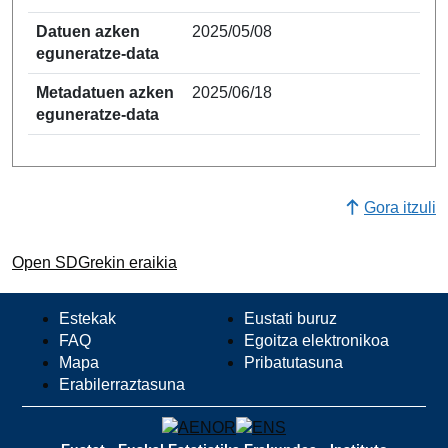
Datuen azken
2025/05/08
eguneratze-data
Metadatuen azken
2025/06/18
eguneratze-data
Gora itzuli
Open SDGrekin eraikia
Estekak
Eustati buruz
FAQ
Egoitza elektronikoa
Mapa
Pribatutasuna
Erabilerraztasuna