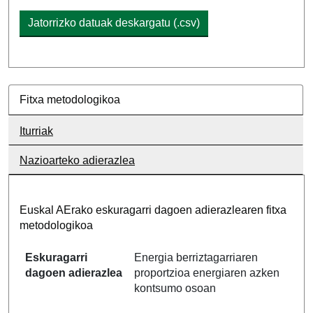
Jatorrizko datuak deskargatu (.csv)
Fitxa metodologikoa
Iturriak
Nazioarteko adierazlea
Euskal AErako eskuragarri dagoen adierazlearen fitxa
metodologikoa
Eskuragarri
Energia berriztagarriaren
dagoen adierazlea
proportzioa energiaren azken
kontsumo osoan