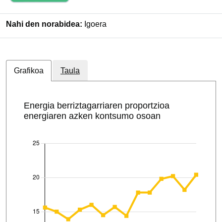
Nahi den norabidea:
Igoera
Grafikoa
Taula
Energia berriztagarriaren proportzioa
energiaren azken kontsumo osoan