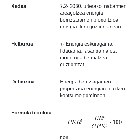
Xedea
7.2- 2030. urterako, nabarmen
areagotzea energia
berriztagarrien proportzioa,
energia‐iturri guztien artean
Helburua
7- Energia eskuragarria,
fidagarria, jasangarria eta
modernoa bermatzea
guztiontzat
Definizioa
Energia berriztagarrien
proportzioa energiaren azken
kontsumo gordinean
Formula teorikoa
P
E
R
t
=
E
R
t
C
F
E
t
⋅
100
non: