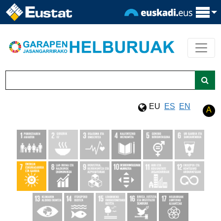
Eduki nagusira joan
Bilatu
EU
ES
EN
A