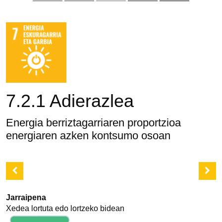
7.2.1 Adierazlea
Energia berriztagarriaren proportzioa
energiaren azken kontsumo osoan
Jarraipena
Xedea lortuta edo lortzeko bidean