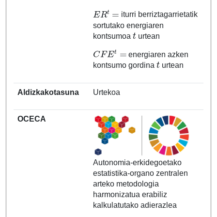
E
R
t
=
iturri berriztagarrietatik
sortutako energiaren
t
kontsumoa
urtean
C
F
E
t
=
energiaren azken
t
kontsumo gordina
urtean
Aldizkakotasuna
Urtekoa
OCECA
Autonomia-erkidegoetako
estatistika-organo zentralen
arteko metodologia
harmonizatua erabiliz
kalkulatutako adierazlea