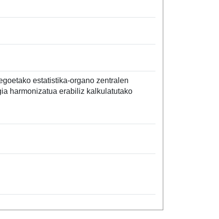
goetako estatistika-organo zentralen
ia harmonizatua erabiliz kalkulatutako