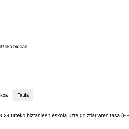
ortzeko bidean
ikoa
Taula
8-24 urteko biztanleen eskola-uzte goiztiarraren tasa (