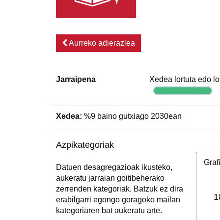
Aurreko adierazlea
Jarraipena
Xedea lortuta edo l
Xedea:
%9 baino gutxiago 2030ean
Azpikategoriak
Graf
Datuen desagregazioak ikusteko,
aukeratu jarraian goitibeherako
zerrenden kategoriak. Batzuk ez dira
1
erabilgarri egongo goragoko mailan
kategoriaren bat aukeratu arte.