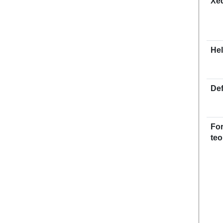
Xe
He
Def
Fo
teo