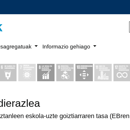
Eduki nagusira joan
esagregatuak
Informazio gehiago
dierazlea
iztanleen eskola-uzte goiztiarraren tasa (EBre