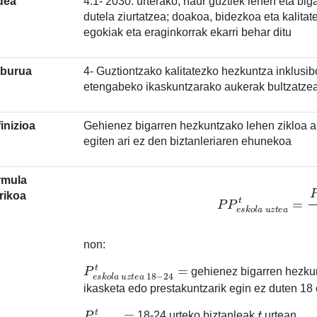
dea
4.1- 2030. urterako, haur guztiek lehen eta b
dutela ziurtatzea; doakoa, bidezkoa eta kalita
egokiak eta eraginkorrak ekarri behar ditu
lburua
4- Guztiontzako kalitatezko hezkuntza inklusi
etengabeko ikaskuntzarako aukerak bultzatze
inizioa
Gehienez bigarren hezkuntzako lehen zikloa am
egiten ari ez den biztanleriaren ehunekoa
rmula
P
P
e
s
k
o
l
a
u
z
t
e
a
t
=
P
e
s
k
o
l
rikoa
non:
P
e
s
k
o
l
a
u
z
t
e
a
18
−
24
t
=
gehienez bigarren hezkun
ikasketa edo prestakuntzarik egin ez duten 18 
P
18
−
24
t
=
t
18-24 urteko biztanleak
urtean