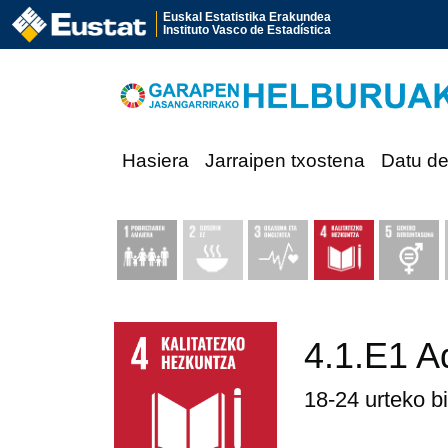
Euskal Estatistika Erakundea
Instituto Vasco de Estadística
Hasiera
Jarraipen txostena
Datu d
4.1.E1 A
18-24 urteko b