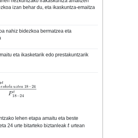
igarren hezkuntzako irakaskuntza amaitzen
tezkoa izan behar du, eta ikaskuntza‐emaitza
boa nahiz bidezkoa bermatzea eta
a
aitu eta ikasketarik edo prestakuntzarik
a
u
z
t
e
a
18
−
24
t
P
18
−
24
t
tzako lehen etapa amaitu eta beste
t
eta 24 urte bitarteko biztanleak
urtean