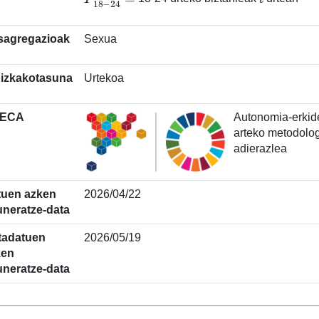
sagregazioak
Sexua
dizkakotasuna
Urtekoa
ECA
Autonomia-erkide
arteko metodolog
adierazlea
tuen azken
2026/04/22
neratze-data
tadatuen
2026/05/19
ken
neratze-data