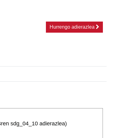
Hurrengo adierazlea
EBren sdg_04_10 adierazlea)