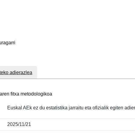
uragarri
teko adierazlea
aren fitxa metodologikoa
Euskal AEk ez du estatistika jarraitu eta ofizialik egiten ad
2025/11/21