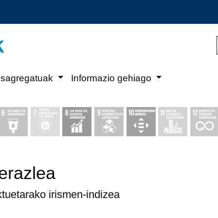
Eduki nagusira joan
esagregatuak
Informazio gehiago
ierazlea
uetarako irismen-indizea