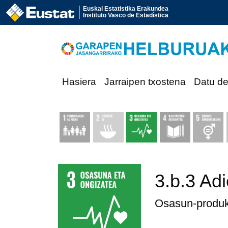
Euskal Estatistika Erakundea
Instituto Vasco de Estadística
Hasiera
Jarraipen txostena
Datu d
3.b.3 Ad
Osasun-produkt