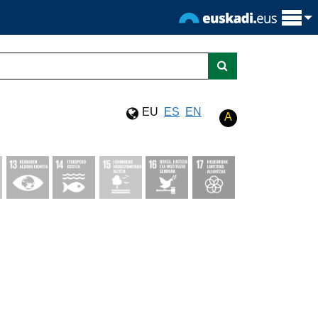
Bilatu
EU
ES
EN
A