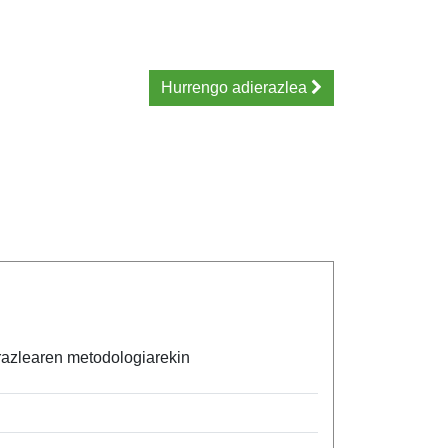
Hurrengo adierazlea
ierazlearen metodologiarekin