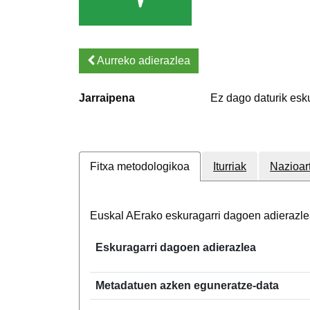
Aurreko adierazlea
Jarraipena
Ez dago daturik esk
Fitxa metodologikoa
Iturriak
Nazioar
Euskal AErako eskuragarri dagoen adierazle
Eskuragarri dagoen adierazlea
Metadatuen azken eguneratze-data