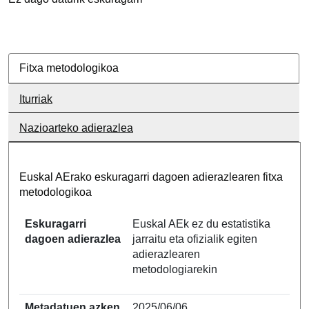
Fitxa metodologikoa
Iturriak
Nazioarteko adierazlea
Euskal AErako eskuragarri dagoen adierazlearen fitxa
metodologikoa
Eskuragarri
Euskal AEk ez du estatistika
dagoen adierazlea
jarraitu eta ofizialik egiten
adierazlearen
metodologiarekin
Metadatuen azken
2025/06/06