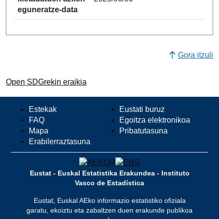
eguneratze-data
Gora itzuli
Open SDGrekin eraikia
Estekak
Eustati buruz
FAQ
Egoitza elektronikoa
Mapa
Pribatutasuna
Erabilerraztasuna
Eustat - Euskal Estatistika Erakundea - Instituto
Vasco de Estadística
Eustat, Euskal AEko informazio estatistiko ofiziala
garatu, ekoiztu eta zabaltzen duen erakunde publikoa