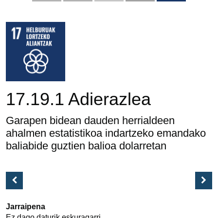
17.19.1 Adierazlea
Garapen bidean dauden herrialdeen
ahalmen estatistikoa indartzeko emandako
baliabide guztien balioa dolarretan
Jarraipena
Ez dago daturik eskuragarri