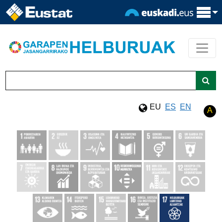
Eduki nagusira joan
Bilatu
EU
ES
EN
A