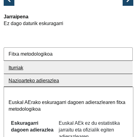
Jarraipena
Ez dago daturik eskuragarri
Fitxa metodologikoa
Iturriak
Nazioarteko adierazlea
Euskal AErako eskuragarri dagoen adierazlearen fitxa
metodologikoa
Eskuragarri
Euskal AEk ez du estatistika
dagoen adierazlea
jarraitu eta ofizialik egiten
adierazlearen