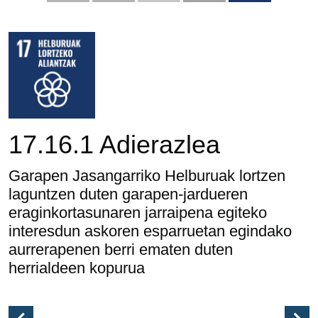
17.16.1 Adierazlea
Garapen Jasangarriko Helburuak lortzen
laguntzen duten garapen-jardueren
eraginkortasunaren jarraipena egiteko
interesdun askoren esparruetan egindako
aurrerapenen berri ematen duten
herrialdeen kopurua