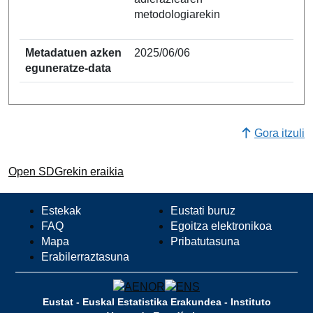
metodologiarekin
Metadatuen azken
2025/06/06
eguneratze-data
Gora itzuli
Open SDGrekin eraikia
Estekak
Eustati buruz
FAQ
Egoitza elektronikoa
Mapa
Pribatutasuna
Erabilerraztasuna
Eustat - Euskal Estatistika Erakundea - Instituto