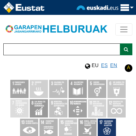
Eduki nagusira joan
Bilatu
EU
ES
EN
A