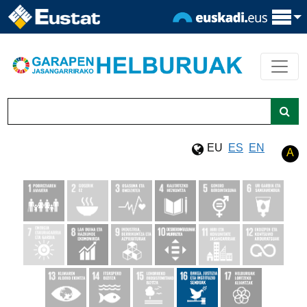
Eduki nagusira joan
Bilatu
EU
ES
EN
A