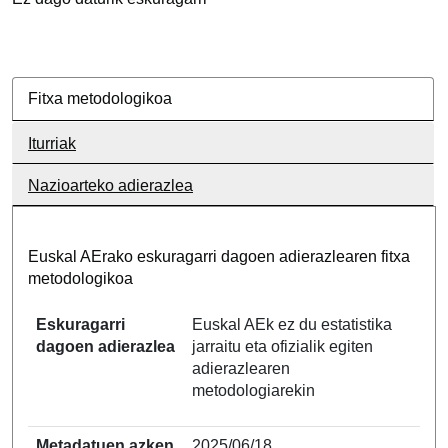
Fitxa metodologikoa
Iturriak
Nazioarteko adierazlea
Euskal AErako eskuragarri dagoen adierazlearen fitxa
metodologikoa
Eskuragarri
Euskal AEk ez du estatistika
dagoen adierazlea
jarraitu eta ofizialik egiten
adierazlearen
metodologiarekin
Metadatuen azken
2025/06/18