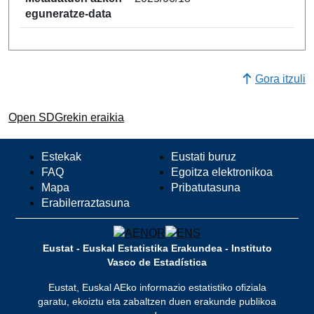
eguneratze-data
Gora itzuli
Open SDGrekin eraikia
Estekak
Eustati buruz
FAQ
Egoitza elektronikoa
Mapa
Pribatutasuna
Erabilerraztasuna
Eustat - Euskal Estatistika Erakundea - Instituto
Vasco de Estadística
Eustat, Euskal AEko informazio estatistiko ofiziala
garatu, ekoiztu eta zabaltzen duen erakunde publikoa