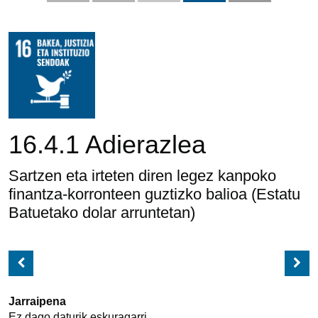
16.4.1 Adierazlea
Sartzen eta irteten diren legez kanpoko
finantza-korronteen guztizko balioa (Estatu
Batuetako dolar arruntetan)
Jarraipena
Ez dago daturik eskuragarri